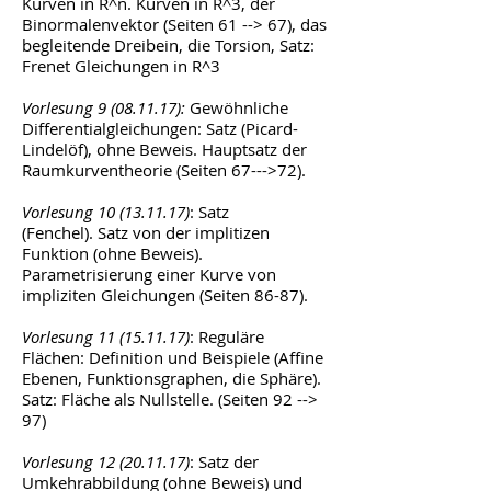
Kurven in R^n. Kurven in R^3, der
Binormalenvektor (Seiten 61 --> 67), das
begleitende Dreibein, die Torsion, Satz:
Frenet Gleichungen in R^3
Vorlesung
9 (08.11.17)
:
Gewöhnliche
Differentialgleichungen: Satz (Picard-
Lindelöf), ohne Beweis. Hauptsatz der
Raumkurventheorie (Seiten 67--->72).
Vorlesung
10 (13.11.17)
: Satz
(Fenchel). Satz von der implitizen
Funktion (ohne Beweis).
Parametrisierung einer Kurve von
impliziten Gleichungen (Seiten 86-87).
Vorlesung
11 (15.11.17)
: Reguläre
Flächen: Definition und Beispiele (Affine
Ebenen, Funktionsgraphen, die Sphäre).
Satz: Fläche als Nullstelle. (Seiten 92 -->
97)
Vorlesung
12 (20.11.17)
: Satz der
Umkehrabbildung (ohne Beweis) und